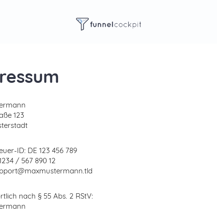
ressum
termann
aße 123
terstadt
uer-ID: DE 123 456 789
01234 / 567 890 12
support@maxmustermann.tld
tlich nach § 55 Abs. 2 RStV:
termann